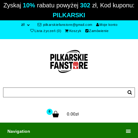
Zyskaj
10%
rabatu powyżej
302
zł, Kod kuponu:
PILKARSKI
zł
pilkarskiefanstore@gmail.com
Moje konto
Lista życzeń (0)
Koszyk
Zamówienie
0
0.00zł
Navigation