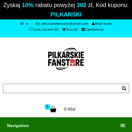
Zyskaj
10%
rabatu powyżej
302
zł, Kod kuponu:
PILKARSKI
zł
pilkarskiefanstore@gmail.com
Moje konto
Lista życzeń (0)
Koszyk
Zamówienie
0
0.00zł
Navigation