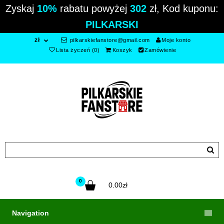
Zyskaj
10%
rabatu powyżej
302
zł, Kod kuponu:
PILKARSKI
zł
pilkarskiefanstore@gmail.com
Moje konto
Lista życzeń (0)
Koszyk
Zamówienie
0
0.00zł
Navigation