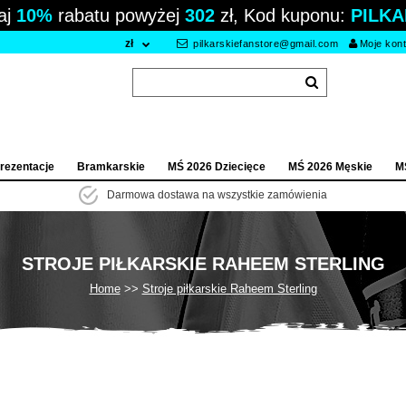
aj
10%
rabatu powyżej
302
zł, Kod kuponu:
PILKA
zł
pilkarskiefanstore@gmail.com
Moje kon
rezentacje
Bramkarskie
MŚ 2026 Dziecięce
MŚ 2026 Męskie
M
Darmowa dostawa na wszystkie zamówienia
STROJE PIŁKARSKIE RAHEEM STERLING
Home
Stroje piłkarskie Raheem Sterling