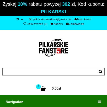
Zyskaj
10%
rabatu powyżej
302
zł, Kod kuponu:
PILKARSKI
zł
pilkarskiefanstore@gmail.com
Moje konto
Lista życzeń (0)
Koszyk
Zamówienie
0
0.00zł
Navigation