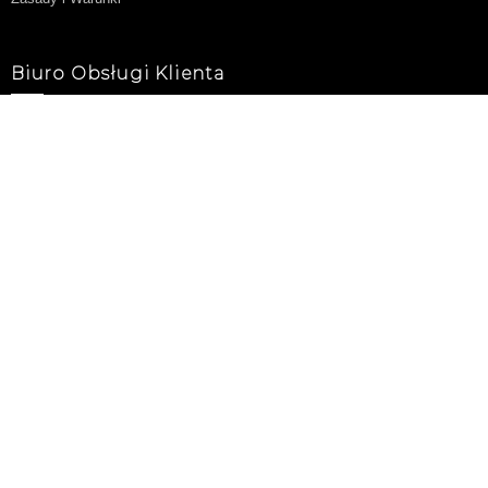
Biuro Obsługi Klienta
Mapa strony
Blog
Dodatki
Program partnerski
Oferty specjalne
Moje konto
Moje konto
Historia zamówienia