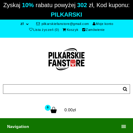
Zyskaj
10%
rabatu powyżej
302
zł, Kod kuponu:
PILKARSKI
zł
pilkarskiefanstore@gmail.com
Moje konto
Lista życzeń (0)
Koszyk
Zamówienie
0
0.00zł
Navigation