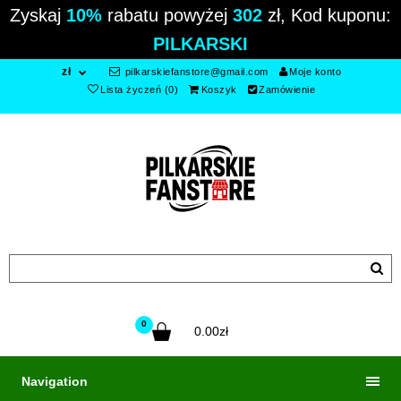
Zyskaj
10%
rabatu powyżej
302
zł, Kod kuponu:
PILKARSKI
zł
pilkarskiefanstore@gmail.com
Moje konto
Lista życzeń (0)
Koszyk
Zamówienie
0
0.00zł
Navigation