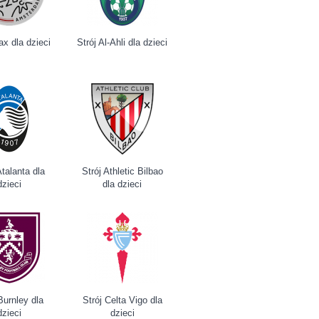
ax dla dzieci
Strój Al-Ahli dla dzieci
Atalanta dla
Strój Athletic Bilbao
dzieci
dla dzieci
Burnley dla
Strój Celta Vigo dla
dzieci
dzieci