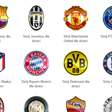
lony dla
Strój Juventus dla
Strój Manchester
Strój P
i
dzieci
United dla dzieci
co Madryt
Strój Bayern Munich
Strój Dortmund dla
Strój 
eci
dla dzieci
dzieci