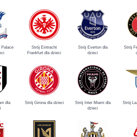
l Palace
Strój Eintracht
Strój Everton dla
Strój F
eci
Frankfurt dla dzieci
dzieci
am dla
Strój Girona dla dzieci
Strój Inter Miami dla
Strój La
i
dzieci