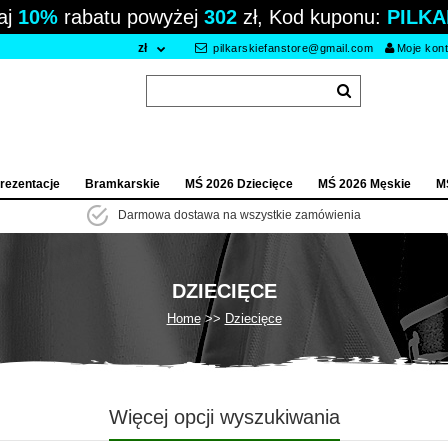
aj
10%
rabatu powyżej
302
zł, Kod kuponu:
PILKA
zł
pilkarskiefanstore@gmail.com
Moje kon
rezentacje
Bramkarskie
MŚ 2026 Dziecięce
MŚ 2026 Męskie
M
Darmowa dostawa na wszystkie zamówienia
DZIECIĘCE
Home
Dziecięce
Więcej opcji wyszukiwania