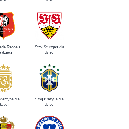
dzieci
dzieci
tade Rennais
Strój Stuttgart dla
a dzieci
dzieci
rgentyna dla
Strój Brazylia dla
dzieci
dzieci