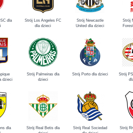
 OSC dla
Strój Los Angeles FC
Strój Newcastle
Strój
i
dla dzieci
United dla dzieci
Forest
mpique
Strój Palmeiras dla
Strój Porto dla dzieci
Strój P
a dzieci
dzieci
dl
ens dla
Strój Real Betis dla
Strój Real Sociedad
Strój Ri