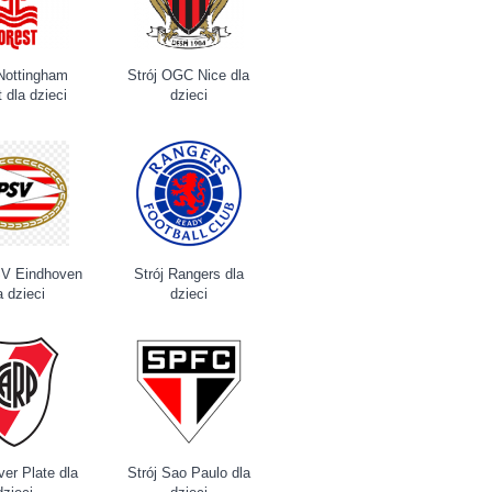
 Nottingham
Strój OGC Nice dla
 dla dzieci
dzieci
SV Eindhoven
Strój Rangers dla
a dzieci
dzieci
ver Plate dla
Strój Sao Paulo dla