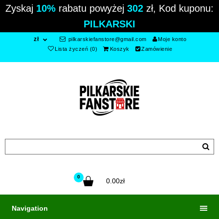
Zyskaj
10%
rabatu powyżej
302
zł, Kod kuponu:
PILKARSKI
zł
pilkarskiefanstore@gmail.com
Moje konto
Lista życzeń (0)
Koszyk
Zamówienie
0
0.00zł
Navigation