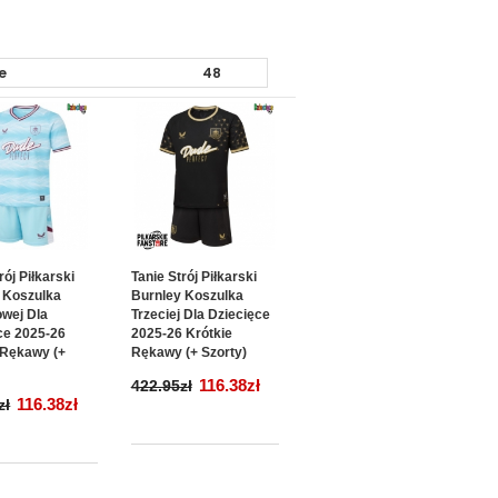
rój Piłkarski
Tanie Strój Piłkarski
 Koszulka
Burnley Koszulka
wej Dla
Trzeciej Dla Dziecięce
ce 2025-26
2025-26 Krótkie
 Rękawy (+
Rękawy (+ Szorty)
116.38zł
422.95zł
116.38zł
zł