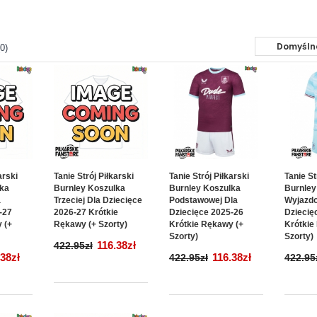
0)
arski
Tanie Strój Piłkarski
Tanie Strój Piłkarski
Tanie St
lka
Burnley Koszulka
Burnley Koszulka
Burnley
a
Trzeciej Dla Dziecięce
Podstawowej Dla
Wyjazdo
-27
2026-27 Krótkie
Dziecięce 2025-26
Dziecię
 (+
Rękawy (+ Szorty)
Krótkie Rękawy (+
Krótkie
Szorty)
Szorty)
116.38zł
422.95zł
.38zł
116.38zł
422.95zł
422.95