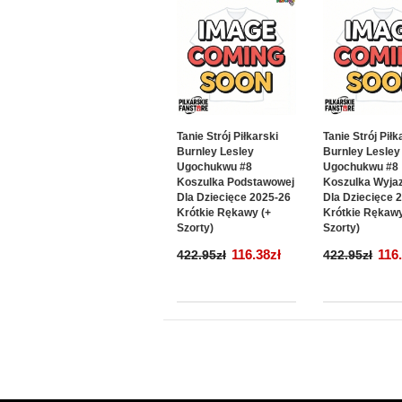
Tanie Strój Piłkarski
Tanie Strój Piłk
Burnley Lesley
Burnley Lesley
Ugochukwu #8
Ugochukwu #8
Koszulka Podstawowej
Koszulka Wyja
Dla Dziecięce 2025-26
Dla Dziecięce 
Krótkie Rękawy (+
Krótkie Rękawy
Szorty)
Szorty)
116.38zł
116
422.95zł
422.95zł