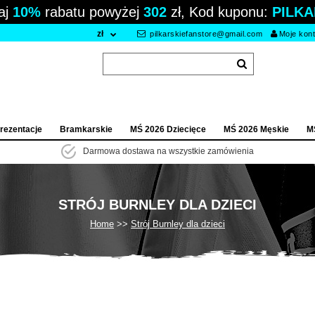
aj
10%
rabatu powyżej
302
zł, Kod kuponu:
PILKA
zł
pilkarskiefanstore@gmail.com
Moje kon
rezentacje
Bramkarskie
MŚ 2026 Dziecięce
MŚ 2026 Męskie
M
Darmowa dostawa na wszystkie zamówienia
STRÓJ BURNLEY DLA DZIECI
Home
Strój Burnley dla dzieci