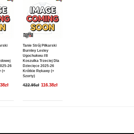
arski
Tanie Strój Piłkarski
Burnley Lesley
Ugochukwu #8
zdowej
Koszulka Trzeciej Dla
2025-26
Dziecięce 2025-26
 (+
Krótkie Rękawy (+
Szorty)
.38zł
116.38zł
422.95zł