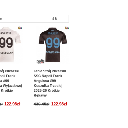
rój Piłkarski
Tanie Strój Piłkarski
oli Frank
SSC Napoli Frank
a #99
Anguissa #99
a Wyjazdowej
Koszulka Trzeciej
 Krótkie
2025-26 Krótkie
y
Rękawy
122.98zł
122.98zł
zł
439.45zł