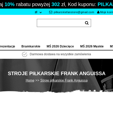
aj
10%
rabatu powyżej
302
zł, Kod kuponu:
PILKA
zł
pilkarskiefanstore@gmail.com
Moje kon
rezentacje
Bramkarskie
MŚ 2026 Dziecięce
MŚ 2026 Męskie
M
Darmowa dostawa na wszystkie zamówienia
STROJE PIŁKARSKIE FRANK ANGUISSA
Home
Stroje piłkarskie Frank Anguissa