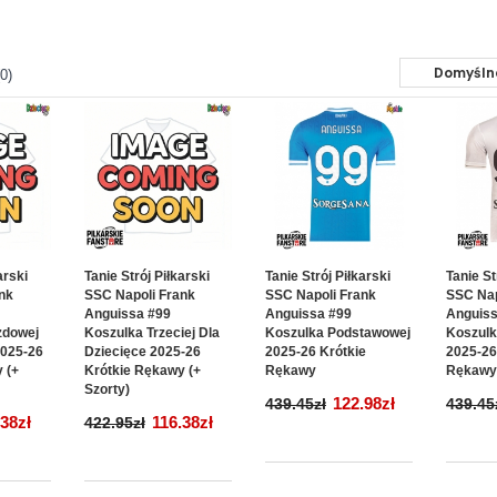
0)
arski
Tanie Strój Piłkarski
Tanie Strój Piłkarski
Tanie St
nk
SSC Napoli Frank
SSC Napoli Frank
SSC Nap
Anguissa #99
Anguissa #99
Anguiss
zdowej
Koszulka Trzeciej Dla
Koszulka Podstawowej
Koszulk
2025-26
Dziecięce 2025-26
2025-26 Krótkie
2025-26
 (+
Krótkie Rękawy (+
Rękawy
Rękaw
Szorty)
122.98zł
439.45zł
439.45
.38zł
116.38zł
422.95zł