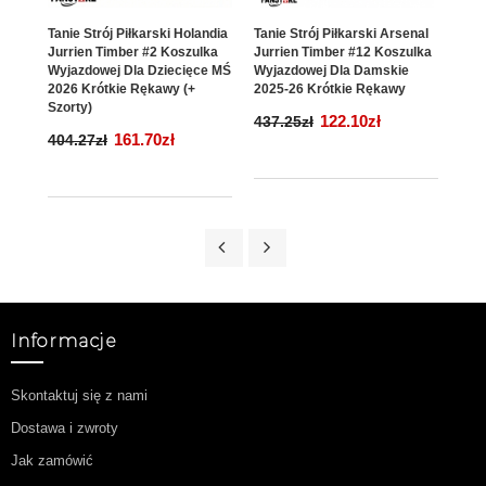
Tanie Strój Piłkarski Holandia
Tanie Strój Piłkarski Arsenal
Tani
Jurrien Timber #2 Koszulka
Jurrien Timber #12 Koszulka
Buka
Wyjazdowej Dla Dziecięce MŚ
Wyjazdowej Dla Damskie
Wyja
2026 Krótkie Rękawy (+
2025-26 Krótkie Rękawy
Ręk
Szorty)
122.10zł
437.25zł
439
161.70zł
404.27zł
Informacje
Skontaktuj się z nami
Dostawa i zwroty
Jak zamówić