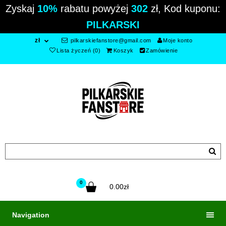
Zyskaj
10%
rabatu powyżej
302
zł, Kod kuponu:
PILKARSKI
zł
pilkarskiefanstore@gmail.com
Moje konto
Lista życzeń (0)
Koszyk
Zamówienie
0
0.00zł
Navigation